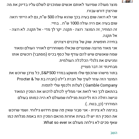
מוצר מעולה שמיועד לאותם אנשים שמוכנים לשלם עליו בדיוק את מה
שהיצרן דורש עבורו.
אני לא רואה שום בעיה בכך שהוא עולה 500 ש"ח, גם לא הייתי רואה
שום בעיה אם היה עולה 1000 ש"ח... בחיי.
זה המחיר, זה המוצר. רוצה - תקנה. יקר לך מדי - אל תקנה. לא רוצה -
אל תקנה.
בחירה חופשית. שוק של צרכנים ויצרנים.
אני מאוד מרוצה שמוצרים שכאלו משוחררים לאוויר העולם ומאוד
שמח שאנשים שיש להם עודף של כסף בכיס (מסתבר) רוכשים אותו
ומניעים את גלגלי הכלכלה העולמית.
מבחינתי זה דבר מצויין.
בתור מישהו שהכסף שלו מושקע במדד S&P500, כל צרכן שרוכש את
המוצר הזה עוזר לערך של חברת ג'ילט (חברה בת של Procter &
Gamble Company ) לעלות ולכסף שלי לתפוח.
בהתאם לכך ואי לזאת אני ממליץ לכולם לרכוש את הסכין המאוד
נגישה וזולה הזו וליהנות מגילוח שמעולם לא היה כמותו בעולם
המודרני (כן, בטח...).
בונימה לא צינית - אני סבור שאין פה שום חידוש גילוחי. ושמי שרוכש
את הסכין הזו יש לו בעיות אחרות מהאם הסכין הזו באמת מגלחת כמו
שאף סכים לא גילחה מעולם או What so ever.
השב