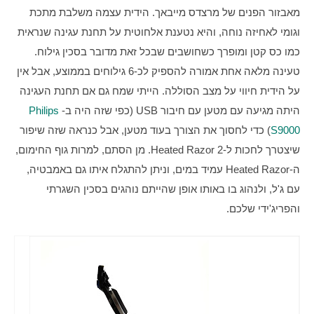
מאבזור הפנים של מרצדס מייבאך. הידית עצמה משלבת מתכת 
וגומי לאחיזה נוחה, והיא נטענת אלחוטית על תחנת עגינה שנראית 
כמו כס קטן ומופרך כשחושבים שבכל זאת מדובר בסכין גילוח. 
טעינה מלאה אחת אמורה להספיק לכ-6 גילוחים בממוצע, אבל אין 
על הידית חיווי על מצב הסוללה. הייתי שמח גם אם תחנת העגינה 
היתה מגיעה עם מטען עם חיבור USB (כפי שזה היה ב-
Philips 
S9000
) כדי לחסוך את הצורך בעוד מטען, אבל כנראה שזה שיפור 
שיצטרך לחכות ל-Heated Razor 2. מן הסתם, למרות גוף החימום, 
ה-Heated Razor עמיד במים, וניתן להתגלח איתו גם באמבטיה, 
עם ג'ל, ולנהוג בו באותו אופן שהייתם נוהגים בסכין השגרתי 
והפריג'ידי שלכם.