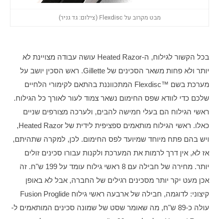
מבט מקרוב על Flexdisc (צילום: גד גניר)
בכל הקשור לגילוח, ה-Heated Razor עושה עבודה מצויינת לא 
יותר ולא פחות משאר הסכינים של Gillette. ראש הסכין יושב על 
מערכת בשם ™Flexdisc המתכווננת בהתאם לקימורי הלחיים 
שלכם כדי לוודא שפס החימום נשאר צמוד לעור לאורך כל הגילוח. 
ראשי הגילוח הם בעלי חמישה להבים, ולערכה מצורפים שניים 
כאלו. ראשי הגילוח מותאמים ספציפית לידית של Heated Razor, 
ויש בהם פתח מיוחד שמיועד לפס החימום. לכן, למקרה שתהיתם, 
אז לא, אין דרך לרמות את המערכת ולקנות עבורו סכינים זולים 
יותר. מחירה של חבילה עם 8 ראשי גילוח עומד על 199 ש"ח. זה 
אכן מעט יקר יותר מסכינים רגילים של החברה, אבל לא באופן 
קיצוני: לדוגמה, חבילה של ארבעה ראשי גילוח Fusion Proglide 
עולה כ-89 ש"ח, מה שאומר שסט של שמונה סכינים המותאמים ל-