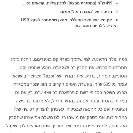
499 ש"ח (במסגרת מבצע!) לסכין גילוח. קראתם נכון.
הדיבור על "מגבת חמה" מוגזם
אין חיווי על מצב הסוללה, מטען שמתחבר לשקע USB
היה יכול להיות נחמד כאן
כמה עולה התענוג? למי שתמך בפרוייקט באינדיגוגו, ניתנה בזמנו 
ההזדמנות לרכוש את הסכין בכ-378 ש"ח. מרגע שהפרוייקט 
הסתיים, המחיר, כרגיל, עלה: מחירו של Heated Razor בישראל 
עומד על 699 ש"ח. בעשרת הימים הקרובים הוא ימכר במסגרת 
מבצע השקה בסניפי רשת סופרפארם בכ-499 ש"ח. בין אם זה 
במחיר בהנחה ובטח אם זה במחיר הרגיל, לא מדובר ברכישה 
רציונלית ועם כל ההנאה שבגילוח, לא ניתן להצדיק רכישה שלו 
במחיר כזה. אני בספק אם מישהו בג'ילט משלה את עצמו שהסכין 
הזה יהפוך למוצר מיינסטרימי, ואני מעריך שהם מודעים לכך שקהל 