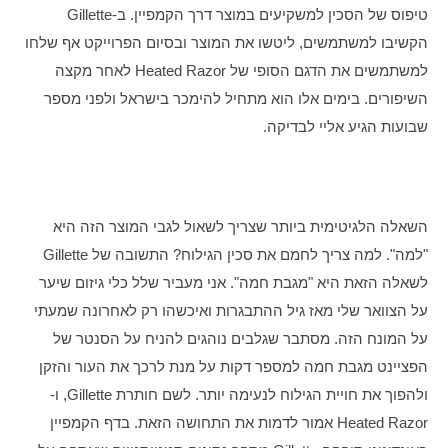
טיפוס של הסכין למשקיעים במוצר דרך הקמפיין. ב-Gillette 
הקשיבו למשתמשים, ליטשו את המוצר ובסיום הפרוייקט אף שלחו 
למשתמשים את הדגם הסופי של Heated Razor לאחר מקצה 
השיפורים. בימים אלו הוא מתחיל להימכר בישראל ולפני מספר 
שבועות הגיע אליי לבדיקה.
השאלה הלגיטימית ביותר שצריך לשאול לגבי המוצר הזה היא 
"למה". למה צריך לחמם את סכין הגילוח? התשובה של Gillette 
לשאלה הזאת היא "מגבת חמה". אני מעביר שלל כלי גיזום שיער 
על הצוואר שלי מאז גיל ההתבגרות ואיכשהו רק לאחרונה שמעתי 
על המונח הזה. מסתבר שגלבים נוהגים להניח על הסנטר של 
הפציינט מגבת חמה למספר דקות על מנת לרכך את העור והזקן 
ולהפוך את חויית הגילוח לנעימה יותר. לשם חותרת Gillette, ו-
Heated Razor אמור לדמות את התחושה הזאת. בדף הקמפיין 