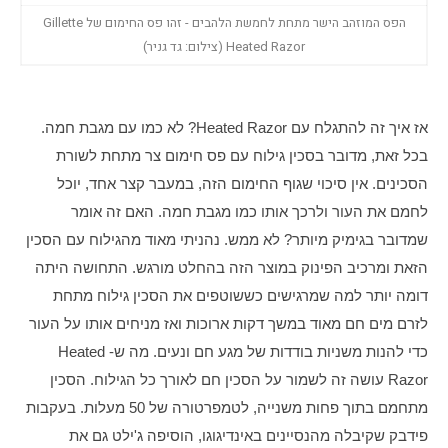
הפס המוזהב הישר מתחת לחמשת הלהבים - זהו פס החימום של Gillette
Heated Razor (צילום: גד גניר)
אז איך זה להתגלח עם Heated Razor? לא כמו עם מגבת חמה. 
בכל זאת, מדובר בסכין גילוח עם פס חימום צר מתחת לשורת 
הסכינים. אין סיכוי שגוף החימום הזה, במעבר קצר אחד, יוכל 
לחמם את העור ולרכך אותו כמו מגבת חמה. האם זה אומר 
שמדובר בגימיק מיותר? לא ממש. נהניתי מאוד מהגילוח עם הסכין 
הזאת ומרכיב הפינוק במוצר הזה בהחלט מורגש. התחושה היתה 
דומה יותר למה שמרגישים כששוטפים את הסכין גילוח מתחת 
לזרם מים חם מאוד במשך דקות ארוכות ואז מניחים אותו על העור 
כדי להנות משניות בודדות של מגע חם ונעים. מה ש-Heated 
Razor עושה זה לשמור על הסכין חם לאורך כל הגילוח. הסכין 
מתחמם בתוך פחות משנייה, לטמפרטורה של 50 מעלות. בעקבות 
פידבק שקיבלה מהנסיינים באינדיגוגו, הוסיפה ג'ילט גם את 