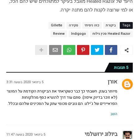
היעד של Heated Razor מוגבל בעיקר למתגלחים שיש להם הכל, 
או למי שרוצה לקנות להם מתנה יקרה.
Tags
ביקורת
כזה ניסיתי
סקירה
Gillette
Heated Razor סכין גילוח
Indigogo
Review
5 תגובות
אורן
5 בינואר 2020 בשעה 3:31
מיותר בענק. חשבתי כך כבר כשקראתי את הביקורת הקודמת על המוצר
(לא זוכר בדיוק איפה). סתם עוד דרך להוציא כסף מהלקוחות
הפראיירים של ג'ילט. הם גובים סכומי עתק על הסכינים שלהם ובכלל.
השב
ביולוג ירושלמי
5 בינואר 2020 בשעה 11:47