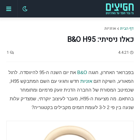
דף הבית
אוזניות
כאלו ניסיתי: B&O H95
1
4.4.21
בפברואר האחרון, חגגה 
B&O
 את יום השנה ה-95 להיווסדה. לרגל 
המאורע, השיקה דגם 
אזניות
 חדש וחגיגי עם השם המתבקש H95, 
שכמיטב המסורת של החברה הדנית זועק פרמיום ומתומחר 
בהתאם. מה מציעות ה-H95, מעבר לעיצוב יוקרתי, שמצדיק עלות 
שנעה בין פי 2 ל-3 לעומת דגמים מקבילים בקטגוריה?