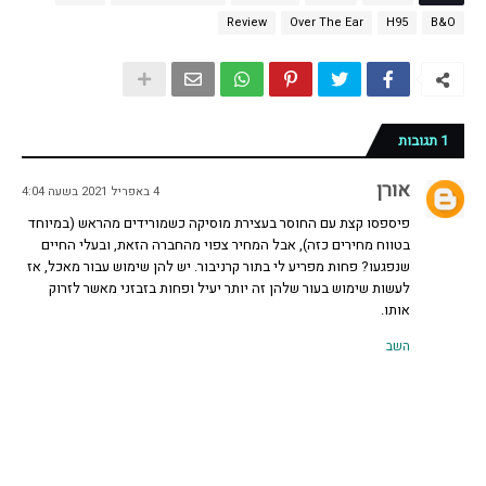
Review
Over The Ear
H95
B&O
1 תגובות
אורן
4 באפריל 2021 בשעה 4:04
פיספסו קצת עם החוסר בעצירת מוסיקה כשמורידים מהראש (במיוחד
בטווח מחירים כזה), אבל המחיר צפוי מהחברה הזאת, ובעלי החיים
שנפגעו? פחות מפריע לי בתור קרניבור. יש להן שימוש עבור מאכל, אז
לעשות שימוש בעור שלהן זה יותר יעיל ופחות בזבזני מאשר לזרוק
אותו.
השב