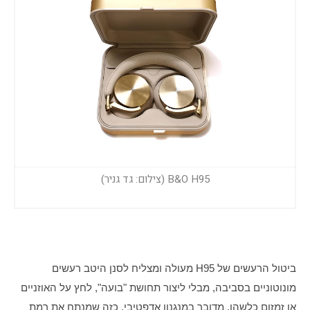
B&O H95 (צילום: גד גניר)
ביטול הרעשים של H95 מעולה ומצליח לסנן היטב רעשים 
מונוטוניים בסביבה, מבלי ליצור תחושת "בועה", לחץ על האוזניים 
או זמזום כלשהו. מדובר במנגנון אדפטיבי, כזה שמנתח את רמת 