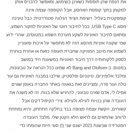
את הנפח שהן תופסות כשאינן בשימוש, ומאפשר להכניס אותן 
למקומן בתוך קופסת האחסון, אבל הקופסה עצמה אינה 
קומפקטית בעליל. רשימת הציוד הנלווה סטנדרטית: כבל טעינה 
מסוג USB Type C, כבל לחיבור חוטי של האזניות למקור השמע, 
ומתאם לחיבור האזניות לשקע מערכת השמע במטוסים, שהרי ידוע 
שמי שקונה אזניות מהסוג הזה לא מתפשר על איכות ומעוניין 
לשמוע את מיטב המוזיקה שחברת תעופה כזאת או אחרת בוחרת 
לספק ללקוחותיה דרך חיבור האזניות במשענת היד במושב 
במטוס. ב-Bang and Olufsen לא שמעו ככל הנראה על טבעונות, 
ומלבד אלומיניום, טיטניום ופלסטיק, שילבו במבנה האזניות גם עור 
טלה ועור פרה, ומציינים זאת בגאווה באתר החברה באופן שגרם 
אפילו לי, אדם שאינו טבעוני, להרגיש שלא בנוח. זה לא משנה את 
העובדה שהן בנויות לעילא ולעילא: צירי הקיפול דקים אבל 
קשוחים, הקשת עצמה מצופה בבד בחלקה התחתון, והיא נמתחת 
לרוחב שהתאים גם לראש הלא הקטן שלי. מלבד העובדה 
המטרידה שבשנת 2021 ישנם שני (!) סוגי חיות שהומתו כדי 