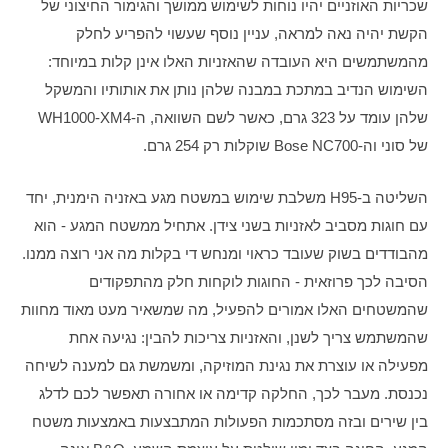
שכריות האוזניים יהיו נוחות לשימוש ממושך והגימור החיצוני של 
הקשת יהיה נאה למראה, עניין נוסף שעשוי להפריע לחלק 
מהמשתמשים היא העובדה שהאזניות האלו אינן קלות במיוחד: 
השימוש הנדיב במתכת במבנה שלהן נותן את אותותיו והמשקל 
שלהן עומד על 323 גרם, כאשר לשם השוואה, ה-WH1000-XM4 
של סוני וה-Bose NC700 שוקלות רק 254 גרם. 
השליטה ב-H95 משלבת שימוש במשטח מגע באזניה הימנית, יחד 
עם חוגות מסביב לאזניות בשני צידן. אתחיל ממשטח המגע - הוא 
מהבודדים בשוק שעובד כראוי ומנחש די בקלות מה אני רוצה ממנו. 
הסיבה לכך פרוזאית - החוגות לוקחות חלק מהתפקודים 
שהמשטחים האלו אמורים להפעיל, מה שמשאיר מעט מאוד מחוות 
שהמשתמש צריך לשנן, והאזניות צריכות להבין: נגיעה אחת 
מפעילה או עוצרת את נגינת המוזיקה, ומשמשת גם למענה לשיחה 
נכנסת. מעבר לכך, החלקה קדימה או אחורה תאפשר לכם לדלג 
בין שירים ובזה מסתכמות הפעולות המתבצעות באמצעות משטח 