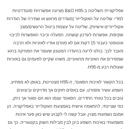
אפליקציית השליטה ב-B&O H95 מציעה אפשרויות סטנדרטיות 
למדי: שליטה על האקולייזר (מוגדרים מראש או שמירה של הגדרות 
אקולייזרים אישיות), שליטה על עוצמת ביטול הרעשים/מצב 
שקיפות, אפשרות לעדכון קושחה, הפעלה וכיבוי האפשרות לכיבוי 
אוטומטי כעבור 15 דקות אם לא מוזרם אודיו לאזניות ולא הרבה 
מעבר לכך. בולט לרעה בהעדרו המנגנון שעוצר את המוזיקה ברגע 
שמסירים את האזניות מהאזניים, משהו שקיים לפעמים גם באזניות 
שעולות רבע מ-H95.
בכל הקשור לאיכות הסאונד, ה-H95 מצטיינות, באופן לא מפתיע. 
השמע עשיר ומפורט, עם באסים חזקים אך מדויקים וביצועים 
טובים בכל טווחי התדרים. הסאונד עצמו הוא חם וסגור אך ניתן, 
כפי שציינתי, להתאמה אישית באמצעות האקולייזר באפליקציה. הן 
אמנם נשמעות מצוין, אבל קשה לי לקבוע שיש כאן פער איכות 
משמעותי באיכות השמע בינן לבין מבילות השוק בקטגוריה. כך גם 