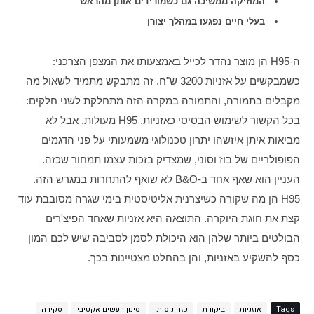
המוזיקה ממשיכה גם כשמורידים אותן מהראש
בעלי חיים נפגעו במהלך יצורן
ה-H95 הן מוצר נהדר לכייל באמצעותו את המצפן הצרכני: 
כשמבקשים על אזניות 3200 ש"ח, זה מתבקש מתמיד לשאול מה 
מקבלים בתמורה, והתמורה במקרה הזה מתחלקת לשני חלקים: 
בכל הקשור לשימוש הבסיסי כאזניות, H95 מעולות, אבל לא 
מביאות איתן איזשהו יתרון טכנולוגי משמעותי על פני הדגמים 
הפופולריים של בוז וסוני, שמצדיק בזכות עצמו תמחור שכזה. 
העניין הוא שאף אחד ב-B&O לא שואף להתחרות במגרש הזה. 
H95 הן מה שקורה כשיצרנית אליטיסטית בימי שגרה מסובבת עוד 
קצת את חוגת היוקרה. התוצאה היא אזניות שאחד הפיצ'רים 
הבולטים ביותר שלהן הוא היכולת לסמן לסביבה שיש לכם המון 
כסף להשקיע באזניות, והן בהחלט מצטיינות בכך.
Tags
אוזניות
ביקורת
כזה ניסיתי
סינון רעשים אקטיבי
סקירה