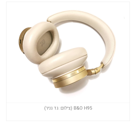
B&O H95 (צילום: גד גניר)