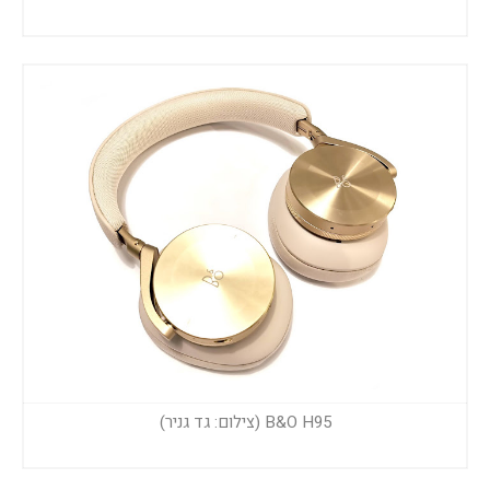
B&O H95 (צילום: גד גניר)