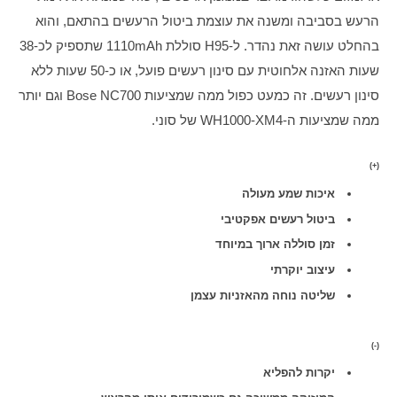
הרעש בסביבה ומשנה את עוצמת ביטול הרעשים בהתאם, והוא 
בהחלט עושה זאת נהדר. ל-H95 סוללת 1110mAh שתספיק לכ-38 
שעות האזנה אלחוטית עם סינון רעשים פועל, או כ-50 שעות ללא 
סינון רעשים. זה כמעט כפול ממה שמציעות Bose NC700 וגם יותר 
ממה שמציעות ה-WH1000-XM4 של סוני.
(+)
איכות שמע מעולה
ביטול רעשים אפקטיבי
זמן סוללה ארוך במיוחד
עיצוב יוקרתי
שליטה נוחה מהאזניות עצמן
(-)
יקרות להפליא