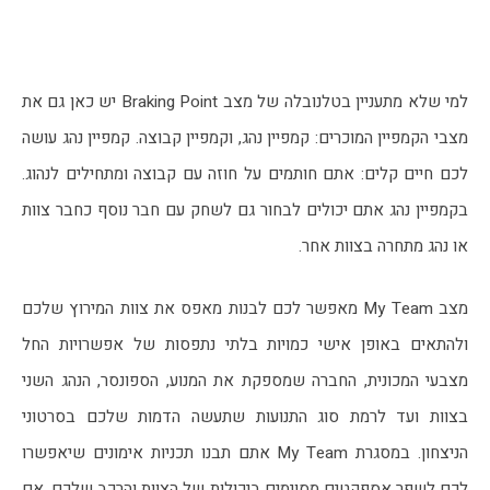
למי שלא מתעניין בטלנובלה של מצב Braking Point יש כאן גם את 
מצבי הקמפיין המוכרים: קמפיין נהג, וקמפיין קבוצה. קמפיין נהג עושה 
לכם חיים קלים: אתם חותמים על חוזה עם קבוצה ומתחילים לנהוג. 
בקמפיין נהג אתם יכולים לבחור גם לשחק עם חבר נוסף כחבר צוות 
או נהג מתחרה בצוות אחר.
מצב My Team מאפשר לכם לבנות מאפס את צוות המירוץ שלכם 
ולהתאים באופן אישי כמויות בלתי נתפסות של אפשרויות החל 
מצבעי המכונית, החברה שמספקת את המנוע, הספונסר, הנהג השני 
בצוות ועד לרמת סוג התנועות שתעשה הדמות שלכם בסרטוני 
הניצחון. במסגרת My Team אתם תבנו תכניות אימונים שיאפשרו 
לכם לשפר אספקטים מסוימים ביכולות של הצוות והרכב שלכם. אם 