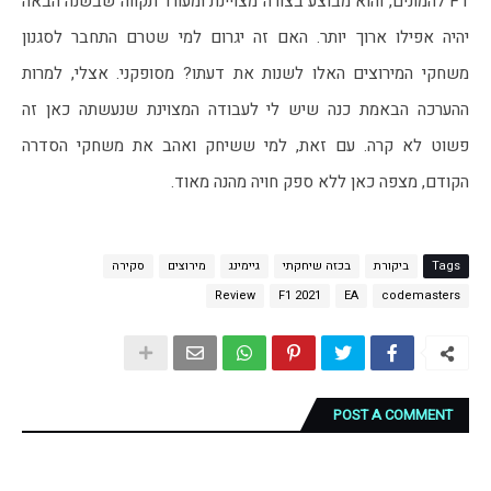
F1 להמונים, והוא מבוצע בצורה מצויינת ומעורר תקווה שבשנה הבאה 
יהיה אפילו ארוך יותר. האם זה יגרום למי שטרם התחבר לסגנון 
משחקי המירוצים האלו לשנות את דעתו? מסופקני. אצלי, למרות 
ההערכה הבאמת כנה שיש לי לעבודה המצוינת שנעשתה כאן זה 
פשוט לא קרה. עם זאת, למי ששיחק ואהב את משחקי הסדרה 
הקודם, מצפה כאן ללא ספק חויה מהנה מאוד.
Tags
ביקורת
בכזה שיחקתי
גיימינג
מירוצים
סקירה
Review
F1 2021
EA
codemasters
POST A COMMENT