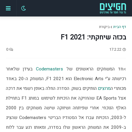
דף הבית
ביקורת
בכזה שיחקתי: F1 2021
0
17.2.22
חד המשחקים הראשונים של 
Codemasters
 בעידן שלאחר 
א
רכישתה ע"י Electronic Arts הוא F1 2021, המשחק ה-20 באחד 
מכותרי ה
מרוצים
 הותיקים בשוק. הסדרה החלה באופן רשמי את דרכה 
אצל EA Sports שהחזיקה את הזכויות לשימוש במותג F1 בתחילת 
האלף הנוכחי. אחרי שפיתחה ושיווקה שישה משחקים בין 2000 
ל-2003, הזכויות עברו אל הסטודיו הבריטי Codemasters שהציג 
ב-2009 את המשחק הראשון שלו בסדרה, ומאותו רגע עבר ללוח 