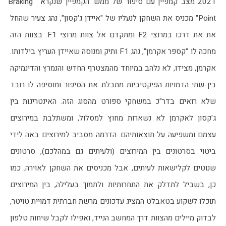
2021 מצב קמפיין עם סיפור של ממש. הקמפיין שנקרא "Braking 
Point" מכניס את השחקן לנעליו של "איידן ג'קסון", נהג צעיר שהחל 
את את דרכו במרוצי F2 ומתקדם אל צוות מרוצי F1. בצוות הזה 
מחכה לו "קספר אקרמן", נהג F1 ותיק ומנוסה שאיידן העריץ בילדותו. 
אקרמן, מצידו, לא נלהב במיוחד מהמצטרף החדש והנמרץ והדינמיקה 
בין שתי הדמויות הפיקטיביות מתבלת את הסיפור ומוסיפה לו רובד 
שלא רואים בדר"כ במשחקי ספורט מהסוג הזה. האינטריגות בין 
ג'קסון לאקרמן לא נשארות מחוץ למסלול, ומשתלבת במירוצים 
עצמם ומשפיעה על תוצאותיהם. הדרמה מסביב למירוצים באה לידי 
ביטוי בסרטונים בין המירוצים (ולעיתים גם במהלכם), סרטונים 
שנוטים לקלישאות לעיתים, אבל מכניסים את השחקן לאוירה. כמו 
כן, בשביל לתדלק את התחרותיות ולתמוך בעלילה, בין המירוצים 
תוכלו לשקוע בטאבלט המציג עדכונים מרשת חברתית דמויית טויטר, 
לבדוק מיילים מהצוות דרך המחשב הנייד, ואפילו לקבל שיחות טלפון 