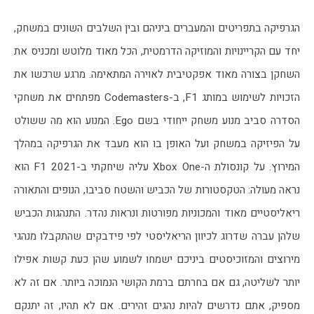
הגרפיקה בתפריטים והמעברים ביניהם ובין השלבים השונים במשחק, 
יחד עם הקריינויות והמוזיקה הדרמטית, הכל מאוד מלוטש ומכניס את 
השחקן בצורה מאוד אפקטיבית לאוירה המתאימה. מרגע שרכשו את 
הזכויות לשימוש במותג F1, ב-Codemasters מפתחים את משחקי 
הסדרה סביב מנוע משחק ייחודי בשם Ego. המנוע הוא מה ששולט 
על הפיזיקה במשחק ועל האופן בו הוא מעבד את הגרפיקה במהלך 
המירוץ. על קונסולת ה-Xbox One עליה שיחקתי ב-F1 2021 הוא 
נראה מעולה: הטקסטורות של הכביש והשטח סביבו, הנופים והתאורה 
ריאליסטיים מאוד והמכוניות מפורטות ונראות נהדר. התנהגות הכביש 
שלהן עברה שדרוג לכיוון הריאליסטי לפי פידבקים שהתקבלו מנהגי 
מירוצים והמזוכיסטים ביניכם ישמחו לשמוע שהן כעת קשות אפילו 
יותר לשליטה, גם אם בחרתם ברמת הקושי הנמוכה ביותר. אם זה לא 
מספיק, אתם נדרשים להיות נהגים זהירים. אם לא תהיו, זה יתנקם 