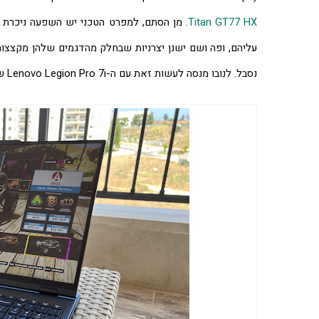
Titan GT77 HX
נסבל. לנובו מנסה לעשות זאת עם ה-Lenovo Legion Pro 7i שהגיע אליי לפני מספר שבועות.