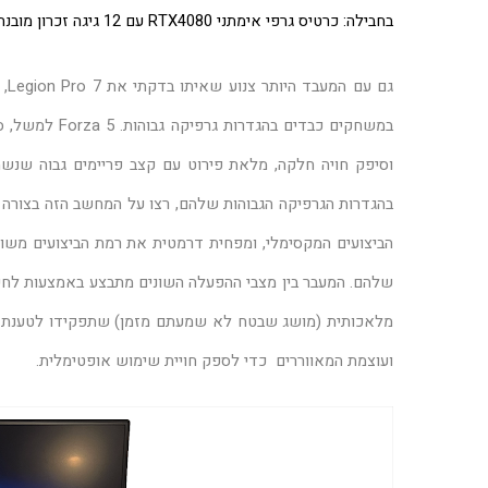
בחבילה: כרטיס גרפי אימתני RTX4080 עם 12 גיגה זכרון מובנה, הדגם השני הכי חזק של nVidia.
גם
במשחקים כבדים
בהגדרות הגרפיקה הגבוהות שלהם, רצו על המחשב הזה בצורה 
הביצועים המקסימלי, ומפחית דרמטית את רמת הביצועים מש
מלאכותית (מושג שבטח לא שמעתם מזמן) שתפקידו לטענת לנו
ועוצמת המאווררים כדי לספק חויית שימוש אופטימלית.