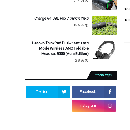
21.4.24
. מן הסתם, למפרט הטכני יש השפעה ניכרת על המחיר, אבל מחשבי גיימינג מהרף העליון מציעים גם פינוקים שאפשר לוותר 
כאלו ניסיתי: JBL Flip 7 ו-Charge 6
עליהם, ופה ושם ישנן יצרניות שבחלק מהדגמים שלהן מקצצות בשומנים מסביב כדי להציע למשתמשים אופציות שריריות עם מחיר טיפה יותר 
15.6.25
כזה ניסיתי: Lenovo ThinkPad Dual-
Mode Wireless ANC Foldable
Headset 8550 (Aura Edition)
2.8.26
עקבו אחריי
Twitter
Facebook
Instagram