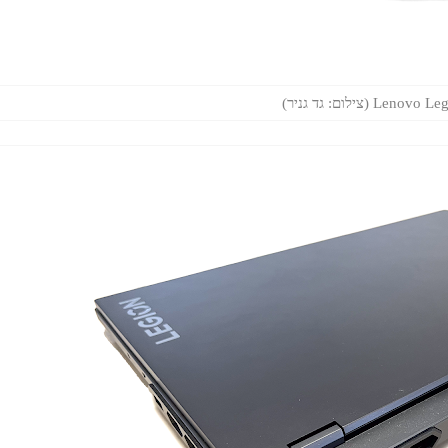
Len (צילום: גד גניר)