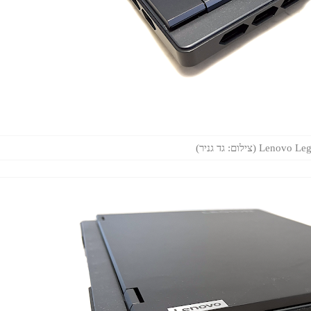
Len (צילום: גד גניר)