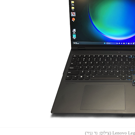
Len (צילום: גד גניר)