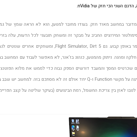
 עם המעבד היותר צנוע שאיתו בדקתי את Legion Pro 7, מדובר במחשב מאוד חזק. בעודו מחובר למטען, הוא לא הראה שמץ של 
 בהגדרות גרפיקה גבוהות. Forza 5 למשל, סימולטור המירוצים החביב על מבקר זה ומשחק תובעני לכל הדעות, עלה בזר
וסיפק חויה חלקה, מלאת פירוט עם קצב פריימים גבוה שנשמר באופן קבוע. גם Flight Simulator, Dirt 5, ומשחקים אחרים 
חלקה ומהנה. ניתוק מהמטען, כנהוג בז'אנר, לא מאפשר לעבוד עם המחשב ב
ום שכרטיס המסך והמעבד דורשים הספק גבוה כדי לממש את מלוא הפוטנצי
שלהם. המעבר בין מצבי ההפעלה השונים מתבצע באמצעות לחיצה על מקשי Function ו-Q יחד אולם זה לא מסתכם בזה. למחשב יש 
בו לאזן בין צריכת החשמל, רמת הביצועים (בעיקר שליטה על קצב הפריימ