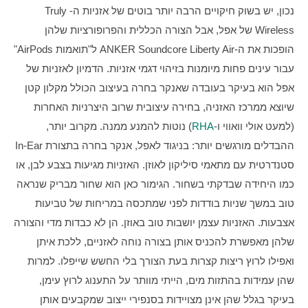
נכון, יש בשוק חיקויים הרבה יותר בוטים של אזניות ה-Truly 
Wireless של אפל, אבל הצורה הכללית והפרופורציות שלהן 
הופכות את ה-ANKER Soundcore Liberty Air ל"תואמות AirPods" 
עבור עינים פחות מיומנות בזיהוי דגמי אזניות. הדמיון לאזניות של 
אפל הוא בעיקר בעובדה שאנקר בחרה בעיצוב הכולל מקלון קטן 
שיוצא ממרכז האזניה, בחירה עיצובית שרוב היצרניות האחרות 
(למעט אולי וואווי ו-
RHA
) נוטות להמנע ממנה. מקרוב יותר, 
ההבדלים מורגשים יותר: בניגוד לאפל, אנקר בחרה בתצורת In-Ear 
סטנדרטית עם מתאמי סיליקון לאוזן. האזניות מגיעות בצבע לבן, או 
כמו היחידה שבדקתי בשחור. הגימור כאן הוא שחור מבריק שנראה 
טוב במשך שניות בודדות לפני שמתכסה במריחות של טביעות 
אצבעות. האזניות עצמן יושבות טוב באוזן. הן לא כבדות מדי והצורה 
שלהן מאפשרת להכניס אותן בצורה נוחה לאזניים, ללכת איתן 
ואפילו לרוץ ריצות קצרות בעת הצורך בלי החשש שייפלו. למרות 
שהן עמידות בהתזות מים, הייתי מוותר על התענוג לרוץ עימן, 
בעיקר בגלל שהן אינן מצויידות בסנפירי ייצוב שמקבעים אותן 