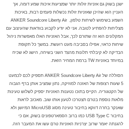
ישנן בשוק גם אזניות זולות יותר שמציעות איכות שמע דומה, אך 
העניין הוא שהיכן שאזניות זולות נכשלות פעמים רבות, באיכות 
השמע בשימוש לשיחות טלפון,  ANKER Soundcore Liberty Air 
מצליחות להפתיע לטובה. אני לא יודע לקבוע בוודאות שהעיצוב עם 
המקלונים הוא זה שתורם לכך, אבל האזניות האלו מאפשרות ניהול 
שיחות כראוי, אפילו בסביבה מעט רועשת. במשך כל תקופת 
הבדיקה לא קיבלתי תלונות מהצד השני בשיחה, הישג לא שכיח 
במיוחד באזניות TW ברמת המחיר הזאת.
הסוללה של ANKER Soundcore Liberty Air תספיק לכם לכמעט 
5 שעות רצופות של האזנה למוזיקה, נתון שמציב אותן ברף הגבוה 
של הקטגוריה. הקייס בתוכו נטענות האזניות יספיק לשלוש טעינות 
מלאות נוספת בטרם תצטרכו לטעון אותו שוב. מאכזב לראות 
שאנקר בחרה דווקא בחיבור טעינה מסוג MicroUSB המיושן ולא 
בחיבור USB Type C כמו ברוב הסמארטפונים בשוק, אם כי 
להגנתה יאמר שרוב יצרניות האזניות טרם עשו את המעבר הזה. 