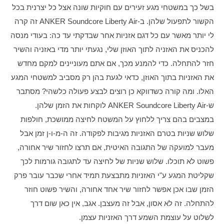
בשל כך במשטחי מגע זעירים עם חוקיות שונה אצל כל יצרנית בכל 
הקשור לתפעול שלהן. ב-ANKER Soundcore Liberty Air זה קרה 
לי יותר מאשר עם כל דגם אזניות אחר שבדקתי עד כה: בעודי מנסה 
להכניס את האזניה לתוך האוזן שלי, נגעתי יותר מדי באזניה והשיר 
חזר להתחלה. כדי להמנע מכך, אם אתם מעוניינים למקם מחדש 
את האזניות בתוך האוזן, כדאי לגעת בהן רק מסביב למשטחי המגע 
האלו. ומה קורה כשדווקא כן רוצים לבצע פעולה כלשהי? מסתבר 
ש-ANKER Soundcore Liberty Air לוקחות את הזמן שלהן. 
במצבים בהם צריך ללחוץ על המשטח לחיצה ממושכת, חולפות 
שלוש שניות בטרם האזניות מגיבות לפקודה. זה ה-מ-ו-ן זמן אבל 
מעבר למועקה של התגובה האיטית, אם תרצו לחזור שיר אחורה, 
פשוט לא תוכלו. שלוש שניות של לחיצה עד לתגובה גורמות לכך 
שקליטת המגע ע"י האזניות מתבצעת תמיד אחרי שכבר עובר פרק 
הזמן שבו אכן אפשר לחזור שיר אחד אחורה, והשיר פשוט חוזר 
להתחלה. זה לא אסון, אבל זה מעצבן. אגב, אין כאן שום דרך 
לשלוט על עוצמת השמע דרך האזניות עצמן.