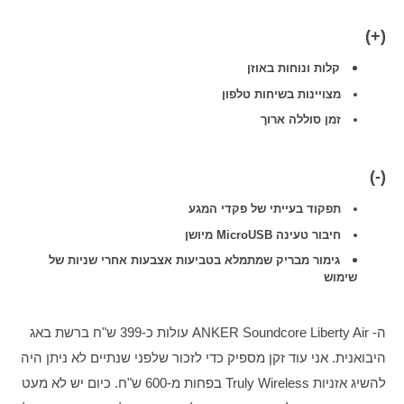
(+)
קלות ונוחות באוזן
מצויינות בשיחות טלפון
זמן סוללה ארוך
(-)
תפקוד בעייתי של פקדי המגע
חיבור טעינה MicroUSB מיושן
גימור מבריק שמתמלא בטביעות אצבעות אחרי שניות של
שימוש
ה- ANKER Soundcore Liberty Air עולות כ-399 ש"ח ברשת באג 
היבואנית. אני עוד זקן מספיק כדי לזכור שלפני שנתיים לא ניתן היה 
להשיג אזניות Truly Wireless בפחות מ-600 ש"ח. כיום יש לא מעט 