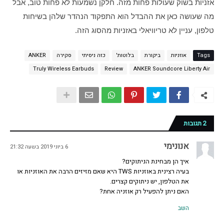
אזניות בשוק שעולות פחות מזה. חלקן נשמעות לא פחות טוב, אבל 
מה שעושה כאן את ההבדל הוא התפקוד הנהדר שלהן בשיחות 
טלפון, עניין לא טריוויאלי באזניות מהסוג הזה.
Tags
אוזניות
ביקורת
בלוטות'
כזה ניסיתי
סקירה
ANKER
Truly Wireless Earbuds
Review
ANKER Soundcore Liberty Air
2 תגובות
אנונימי
6 ביוני 2019 בשעה 21:32
איך הן מבחינת הניתוקים?
בעיה רצינית באוזניות TWS היא שאם מזיזים הרבה את האוזניות או
את הטלפון, יש ניתוקים קצרים.
האם ניתן להפעיל רק אוזניה אחת?
השב