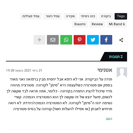
Tags
ביקורת
כזה ניסיתי
סקירה
צמיד ניטור
צמיד פעילות
Xiaomi
Review
Mi Band 6
2 תגובות
אנונימי
21 ביוני 2021 בשעה 19:28
תודה על הביקורת. אני לא רופא אבל יחסית מבין ברפואה ואני מאוד
בספק אם סטורציה כשלעצמה היא "סימן" לקורונה. סטורציה מהווה
מדד שיכול להציג החמרה בקורונה - כלומר, אתה תראה לבד שקשה לך
לנשום, פועל יוצא של זה שקשה לך הוא הסטורציה הנמוכה. קשיי
נשימה יהוו ה"סימן" לקורונה. לא הסטורציה הנמוכה/יורדת. לא רואה
תרחיש לאבחן (או אפילו להעלות חשד) קורונה על בסיס סטורציה.
השב