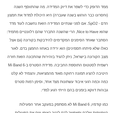
ממד הדופק כדי לשפר את דיוק המדידה. מה שהתווסף השנה 
(וחסרונו כבר הורגש בשנה שעברה) היא היכולת למדוד את חמצון 
הדם - SpO2. אם לפני שנתיים המדידה הזאת נחשבה לעוד מדד 
שהוא Nice to Have, הרי שהשנה התברר שהם רלוונטיים מתמיד: 
הסתבר שאחד הסימנים המקדימים להידבקות בקורונה (גם אצל 
כאלו שלא פיתחו תסמינים) הוא ירידה באחוז החמצן בדם. לאור 
מצב הקורונה בישראל, ניתן להגיד בזהירות שהתכונה הזאת חזרה 
רשמית לסטטוס התוספת החביבה. מדידת הסטרס ב-Mi Band 6 
היטיבה להציג תמונה רחוקה מאוד מהמציאות, והצמיד לא קלט 
כמה וכמה רגעי איבוד עשתונות מצד אחד, וסימן רמות סטרס 
גבוהות דווקא בזמנים בהם הייתי רגוע למדי.
כמו קודמיו, Mi Band 6 לא מסתפק במעקב אחר הפעילות 
היומיומית שלכם ומאפשר לכם לנטר באופן יזום את הפעילות 