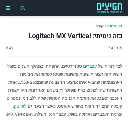
דף הבית
ביקורת
כזה ניסיתי: Logitech MX Vertical
5
7.4.19
לצד דורות של 
עכברים
 סטנדרטיים, התפתחו במהלך השנים בשולי 
השוק הזה תצורות שונות ומשונות שניסו לפתור את הבעיות 
הארגונומיות שהביא איתו אמצעי ההצבעה שהומצא ב-1963. אחת 
התצורות שהולכת וצוברת פופולריות בשנים האחרונות היא תצורת 
העכבר האנכי. את חותמת הכניסה הסופית שלה ללב המיינסטרים 
קיבלה התצורה הזאת בחודש אוגוסט, כאשר הציגה גם 
לוג'יטק
, 
יצרנית העכברים הגדולה בשוק, עכבר אנכי משלה, ה-MX Vertical.