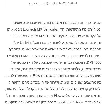
Logitech MX Vertical (צילום: גד גניר)
אם עד כה, רוב העכברים האנכיים בשוק היו עכברים פשוטים 
ונטולי תכונות מתקדמות, הרי ש-Logitech MX Vertical מביא איתו 
אל הקטגוריה את כל הפינוקים שסדרת MX מביאה עמה בדר"כ: 
זהו עכבר בלוטות', שמסוגל לעבוד גם עם דונגל Unifying של 
החברה. ניתן ללמדו לעבוד מול שלושה מחשבים שונים ולהחליף 
ביניהם בלחיצת כפתור. חיישן התנועה של העכבר הוא ברזולוציית 
4000 DPI, רזולוציה גבוהה יחסית שנמצאת על רף הכניסה של 
עכברי גיימינג, כלומר מדובר בעכבר רגיש מאוד לתנועה, ומדויק 
מאוד. מעבר לזה, הוא גם תומך בתכונת ה-Flow, המאפשרת לחברו 
בין מחשבים שונים בו זמנית, ולגרור את העכבר ביניהם, להעתיק 
ולהדביק קבצים ולמעשה לעבוד על שניהם במקביל כאילו היו אחד, 
וזה אכן עובד חלק להפליא. Flow מחייב את התקנת תוכנת הניהול 
של העכבר, Logitech Options, דרכה ניתן גם לשלוט על אספקטים 