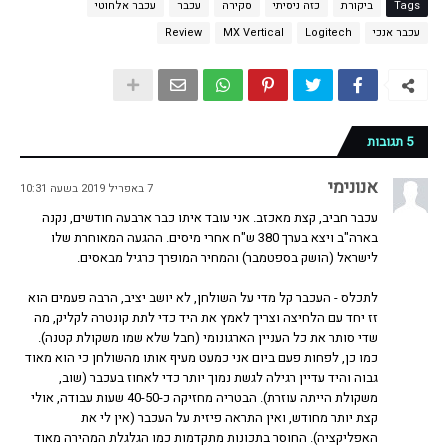
Tags
ביקורת
כזה ניסיתי
סקירה
עכבר
עכבר אלחוטי
עכבר אנכי
Logitech
MX Vertical
Review
5 תגובות
אנונימי
7 באפריל 2019 בשעה 10:31
עכבר חביב, קצת מאכזב. אני עובד איתו כבר ארבעה חודשים, נקנה
בארה"ב ויצא בערך 380 ש"ח אחרי מיסים. ההגעה המאוחרת שלו
לישראל (הושק בספטמבר) והמחיר המופרך כרגיל מבאסים.
לתכלס - העכבר קל מדי על השולחן, לא יושב יציב, הרבה פעמים הוא
זז יחד עם הלחיצה וצריך לאמץ את היד כדי לתת קונטרה לקליק, מה
שדי סותר את כל העניין הארגונומי (חבל שלא שמו משקולת קטנה).
כמו כן, לפחות פעם ביום אני כמעט מעיף אותו מהשולחן כי הוא מאוד
גבוה והיד עדיין רגילה לגשת נמוך יותר כדי לאחוז בעכבר (שוב,
משקולת הייתה עוזרת). הבטריה מחזיקה כ-40-50 שעות עבודה, אולי
קצת יותר מחודש, ואין התראה פיזית על העכבר (אין לי את
האפליקציה). החוסר בתכונות מתקדמות כמו הגלגלת המהירה מאוד