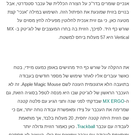
אנכיים שומרים בדר"כ על הצורה הכללית של עכבר סטנדרטי, אבל 
בנויים בזוית שמונעת את הפיתול הזה. השימוש במילה "אנכי" קצת 
מטעה כאן, כי גם זוית אנכית לחלוטין מפעילה לחץ מסוים על 
שורש כף היד. לפיכך, הזוית בה בחרו המעצבים של לוג'יטק ב-MX 
Vertical היא 57 מעלות ביחס למשטח.
את ההקלה על שורש כף היד מרגישים באופן כמעט מיידי, בטח 
כאשר עוברים אליו לאחר שימוש של מספר חודשים בעבודה 
בתועבה הלא ארגונומית העונה לשם Apple Magic Mouse. זה לא 
העכבר הראשון של לוג'יטק שבו היא מנסה לטפל בסוגיה הזאת, גם 
ה-
MX ERGO
 שבדקתי לפני שנה וחצי הגיע עם פלטה קטנה 
שמרימה את העכבר על צידו ומאפשרת עבודה נוחה יותר, אם כי 
שם הזוית היתה קטנה יחסית, 20 מעלות בלבד, אך מותאמת 
לעבודה עם עכבר 
Trackball
. כאן כאמור הזוית גדולה יותר 
ומותאמת לעבודה עם עכבר שמזיזים את כולו. העיצוב לא מסתכם 